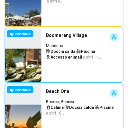
·
e altri 4…
Boomerang Village
Manduria
Doccia calda
·
Piscina
·
Accesso animali
·
e altri 11…
Beach One
Brindisi, Brindisi
Cabine
·
Doccia calda
·
Piscina
·
e altri 10…