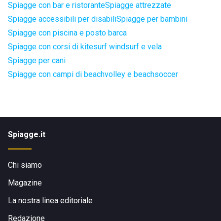
Spiagge con bar e ristorante
Spiagge attrezzate
Spiagge accessibili per disabili
Spiagge per bambini
Spiagge con piscina e posto barca
Spiagge con corsi di kitesurf windsurf e vela
Spiagge per cani
Spiagge con campi di beachvolley e beachsoccer
Spiagge.it
Chi siamo
Magazine
La nostra linea editoriale
Redazione