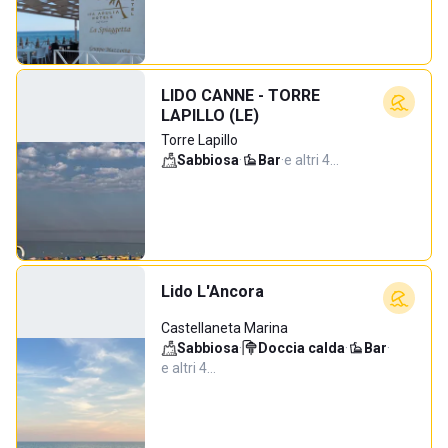
LIDO CANNE - TORRE
LAPILLO (LE)
Torre Lapillo
Sabbiosa
·
Bar
·
e altri 4…
Lido L'Ancora
Castellaneta Marina
Sabbiosa
·
Doccia calda
·
Bar
·
e altri 4…