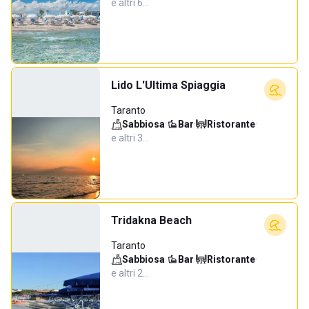
e altri 6…
Lido L'Ultima Spiaggia
Taranto
Sabbiosa
·
Bar
·
Ristorante
·
e altri 3…
Tridakna Beach
Taranto
Sabbiosa
·
Bar
·
Ristorante
·
e altri 2…