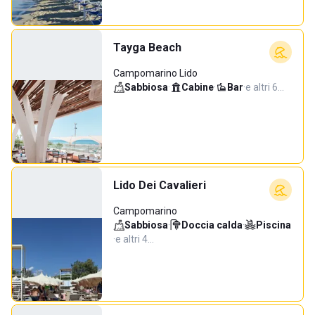
Tayga Beach
Campomarino Lido
Sabbiosa
·
Cabine
·
Bar
·
e altri 6…
Lido Dei Cavalieri
Campomarino
Sabbiosa
·
Doccia calda
·
Piscina
·
e altri 4…