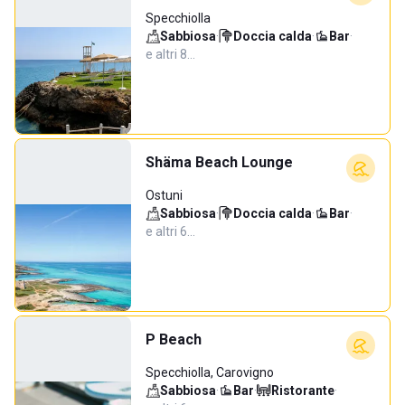
Specchiolla
Sabbiosa
·
Doccia calda
·
Bar
·
e altri 8…
Shäma Beach Lounge
Ostuni
Sabbiosa
·
Doccia calda
·
Bar
·
e altri 6…
P Beach
Specchiolla, Carovigno
Sabbiosa
·
Bar
·
Ristorante
·