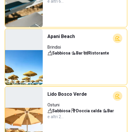
e altri 6…
Apani Beach
Brindisi
Sabbiosa
·
Bar
·
Ristorante
Lido Bosco Verde
Ostuni
Sabbiosa
·
Doccia calda
·
Bar
·
e altri 2…