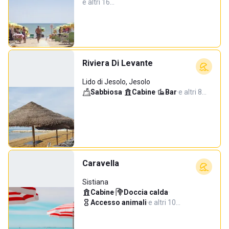
e altri 16…
Riviera Di Levante
Lido di Jesolo, Jesolo
Sabbiosa
·
Cabine
·
Bar
·
e altri 8…
Caravella
Sistiana
Cabine
·
Doccia calda
·
Accesso animali
·
e altri 10…