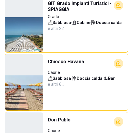
GIT Grado Impianti Turistici -
SPIAGGIA
Grado
Sabbiosa
·
Cabine
·
Doccia calda
·
e altri 22…
Chiosco Havana
Caorle
Sabbiosa
·
Doccia calda
·
Bar
·
e altri 6…
Don Pablo
Caorle