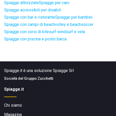
Spiagge attrezzate
Spiagge per cani
Spiagge accessibili per disabili
Spiagge con bar e ristorante
Spiagge per bambini
Spiagge con campi di beachvolley e beachsoccer
Spiagge con corsi di kitesurf windsurf e vela
Spiagge con piscina e posto barca
Spiagge.it è una soluzione Spiagge Srl
Società del
Gruppo Zucchetti
Spiagge.it
Chi siamo
Magazine