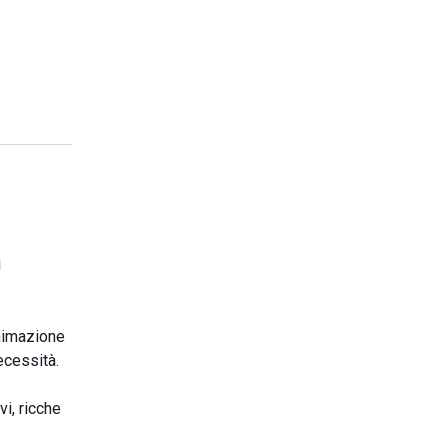
i
animazione
ecessità.
vi, ricche