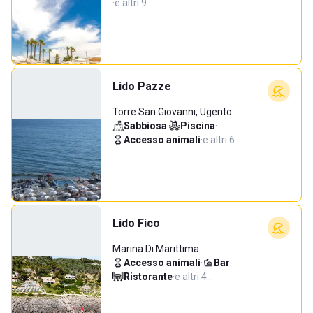
·
e altri 9…
Lido Pazze
Torre San Giovanni, Ugento
Sabbiosa
·
Piscina
·
Accesso animali
·
e altri 6…
Lido Fico
Marina Di Marittima
Accesso animali
·
Bar
·
Ristorante
·
e altri 4…