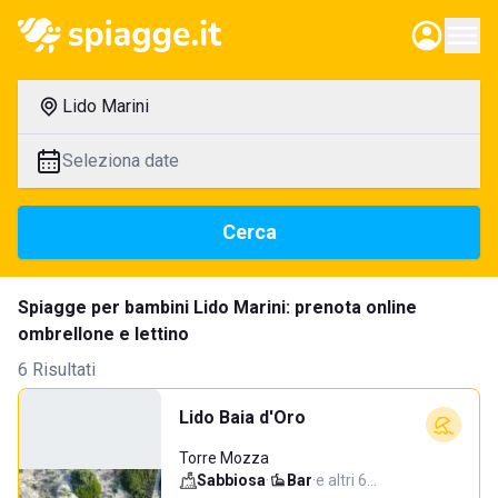
Lido Marini
Seleziona date
Cerca
Spiagge per bambini Lido Marini: prenota online
ombrellone e lettino
6 Risultati
Lido Baia d'Oro
Torre Mozza
Sabbiosa
·
Bar
·
e altri 6…