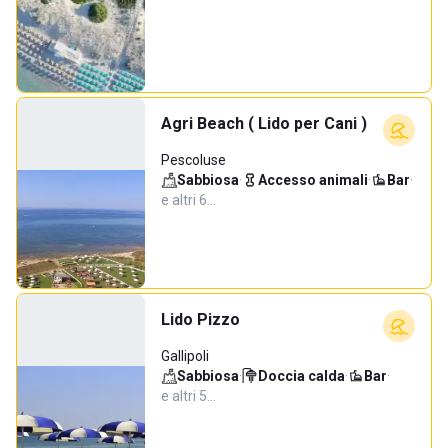
Agri Beach ( Lido per Cani )
Pescoluse
Sabbiosa
·
Accesso animali
·
Bar
·
e altri 6…
Lido Pizzo
Gallipoli
Sabbiosa
·
Doccia calda
·
Bar
·
e altri 5…