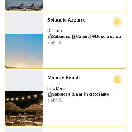
Spiaggia Azzurra
Otranto
Sabbiosa
·
Cabine
·
Doccia calda
·
e altri 8…
Mamirè Beach
Lido Marini
Sabbiosa
·
Bar
·
Ristorante
·
e altri 5…