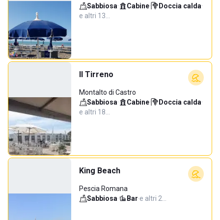
Sabbiosa
·
Cabine
·
Doccia calda
·
e altri 13…
Il Tirreno
Montalto di Castro
Sabbiosa
·
Cabine
·
Doccia calda
·
e altri 18…
King Beach
Pescia Romana
Sabbiosa
·
Bar
·
e altri 2…