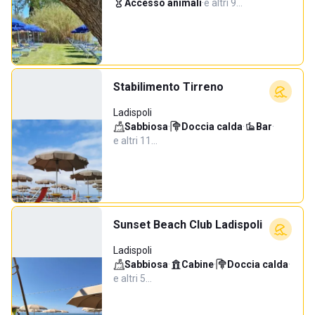
Accesso animali
·
e altri 9…
Stabilimento Tirreno
Ladispoli
Sabbiosa
·
Doccia calda
·
Bar
·
e altri 11…
Sunset Beach Club Ladispoli
Ladispoli
Sabbiosa
·
Cabine
·
Doccia calda
·
e altri 5…