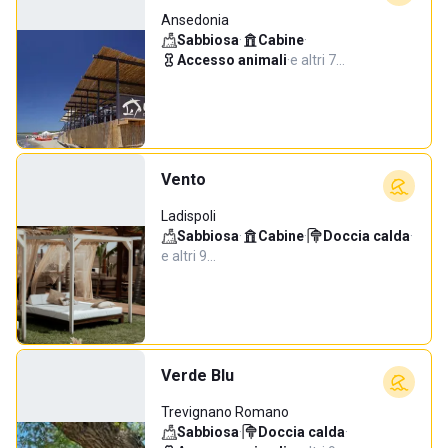
Ansedonia
Sabbiosa
·
Cabine
·
Accesso animali
·
e altri 7…
Vento
Ladispoli
Sabbiosa
·
Cabine
·
Doccia calda
·
e altri 9…
Verde Blu
Trevignano Romano
Sabbiosa
·
Doccia calda
·