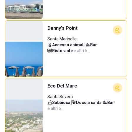
Danny's Point
Santa Marinella
Accesso animali
·
Bar
·
Ristorante
·
e altri 5…
Eco Del Mare
Santa Severa
Sabbiosa
·
Doccia calda
·
Bar
·
e altri 6…