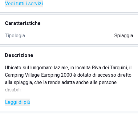
Vedi tutti i servizi
Caratteristiche
Tipologia
Spiaggia
Descrizione
Ubicato sul lungomare laziale, in località Riva dei Tarquini, il
Camping Village Europing 2000 è dotato di accesso diretto
alla spiaggia, che la rende adatta anche alle persone
disabili.
Leggi di più
La spiaggia è completamente sabbiosa e la sabbia è
caratterizzata da un colore scuro, dovuto alla sua origine
vulcanica. È dotata di tutte le attrezzature: file di ombrelloni,
sdraio e lettini, nonché dell'immancabile servizio spiaggia.