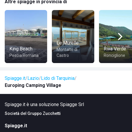
Altre spiagge in provincia di
camping.
Lo staff dell'animazione è pronto a intrattenere adulti e
bambini con mini club e attività organizzate durante tutta la
giornata. Alla sera si organizzano incontri e spettacoli
presso l'ampia arena estiva.
Le Murelle
King Beach
Riva Verde
Montalto di
Pescia Romana
Castro
Ronciglione
Spiagge.it
Lazio
Lido di Tarquinia
Europing Camping Village
Spiagge.it è una soluzione Spiagge Srl
Società del
Gruppo Zucchetti
Spiagge.it