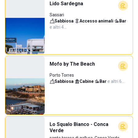
Lido Sardegna
Sassari
Sabbiosa
·
Accesso animali
·
Bar
·
e altri 4…
Mofo by The Beach
Porto Torres
Sabbiosa
·
Cabine
·
Bar
·
e altri 6…
Lo Squalo Bianco - Conca
Verde