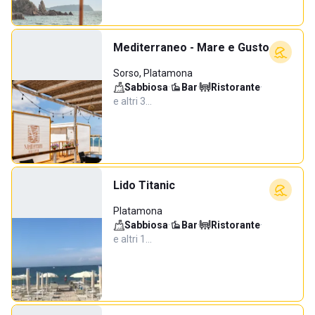
Mediterraneo - Mare e Gusto
Sorso, Platamona
Sabbiosa
·
Bar
·
Ristorante
·
e altri 3…
Lido Titanic
Platamona
Sabbiosa
·
Bar
·
Ristorante
·
e altri 1…