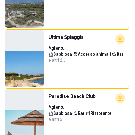
Ultima Spiaggia
Aglientu
Sabbiosa
·
Accesso animali
·
Bar
·
e altri 2…
Paradise Beach Club
Aglientu
Sabbiosa
·
Bar
·
Ristorante
·
e altri 5…