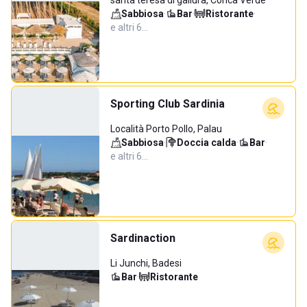
santa teresa di gallura, Conca Verde
Sabbiosa
·
Bar
·
Ristorante
·
e altri 6…
Sporting Club Sardinia
Località Porto Pollo, Palau
Sabbiosa
·
Doccia calda
·
Bar
·
e altri 6…
Sardinaction
Li Junchi, Badesi
Bar
·
Ristorante