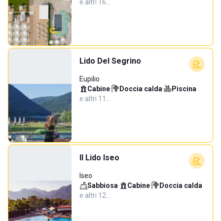
e altri 16…
Lido Del Segrino
Eupilio
Cabine
·
Doccia calda
·
Piscina
·
e altri 11…
Il Lido Iseo
Iseo
Sabbiosa
·
Cabine
·
Doccia calda
·
e altri 12…