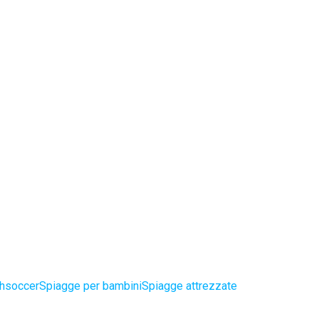
chsoccer
Spiagge per bambini
Spiagge attrezzate