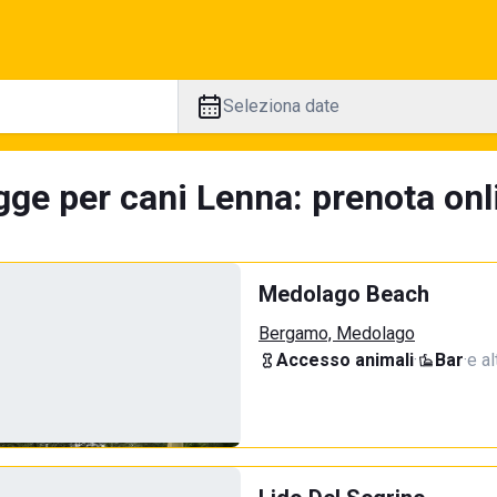
Seleziona date
gge per cani Lenna: prenota onl
Medolago Beach
Bergamo, Medolago
Accesso animali
·
Bar
·
e al