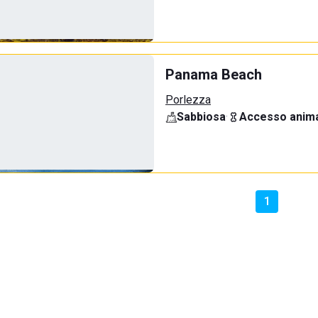
Panama Beach
Porlezza
Sabbiosa
·
Accesso anima
1