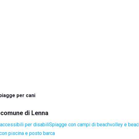
piagge per cani
el comune di Lenna
ccessibili per disabili
Spiagge con campi di beachvolley e bea
con piscina e posto barca