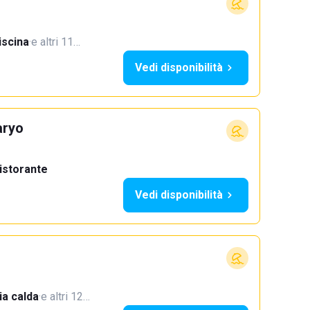
iscina
·
e altri 11…
Vedi disponibilità
aryo
istorante
Vedi disponibilità
a calda
·
e altri 12…