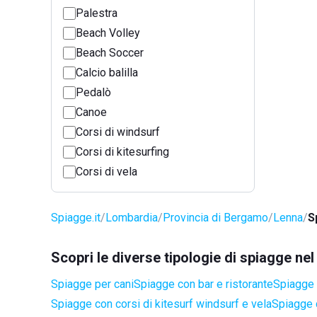
Palestra
Beach Volley
Beach Soccer
Calcio balilla
Pedalò
Canoe
Corsi di windsurf
Corsi di kitesurfing
Corsi di vela
Spiagge.it
Lombardia
Provincia di Bergamo
Lenna
S
Scopri le diverse tipologie di spiagge n
Spiagge per cani
Spiagge con bar e ristorante
Spiagge a
Spiagge con corsi di kitesurf windsurf e vela
Spiagge 