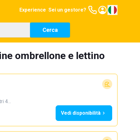
Experience
Sei un gestore?
Cerca
ine ombrellone e lettino
tri 4…
Vedi disponibilità