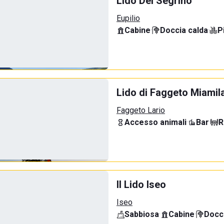
Lido Del Segrino
Eupilio
Cabine
·
Doccia calda
·
P
Lido di Faggeto Miamil
Faggeto Lario
Accesso animali
·
Bar
·
R
Il Lido Iseo
Iseo
Sabbiosa
·
Cabine
·
Docci