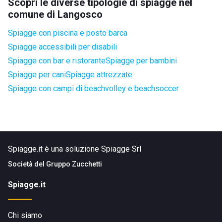
Scopri le diverse tipologie di spiagge nel
comune di Langosco
Spiagge con piscina e posto barca
Spiagge accessibili per disabili
Spiagge con bar e ristorante
Spiagge per bambini
Spiagge per cani
Spiagge attrezzate
Spiagge con campi di beachvolley e beachsoccer
Spiagge.it è una soluzione Spiagge Srl
Società del
Gruppo Zucchetti
Spiagge.it
Chi siamo