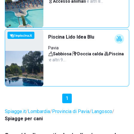
Accesso animali
·
e altri 8…
Piscina Lido Idea Blu
Pavia
Sabbiosa
·
Doccia calda
·
Piscina
·
e altri 9…
1
Spiagge.it
Lombardia
Provincia di Pavia
Langosco
Spiagge per cani