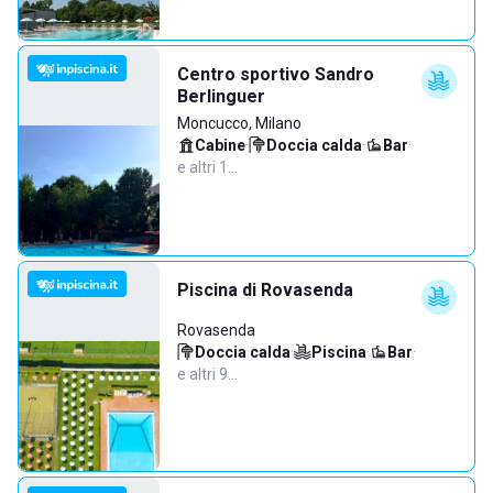
Centro sportivo Sandro
Berlinguer
Moncucco, Milano
Cabine
·
Doccia calda
·
Bar
·
e altri 1…
Piscina di Rovasenda
Rovasenda
Doccia calda
·
Piscina
·
Bar
·
e altri 9…