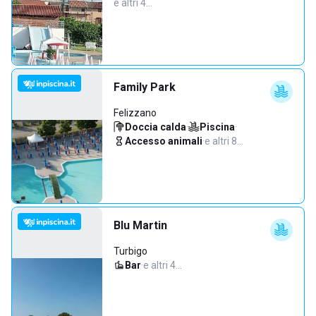
e altri 4…
Family Park
Felizzano
Doccia calda
·
Piscina
·
Accesso animali
·
e altri 8…
Blu Martin
Turbigo
Bar
·
e altri 4…