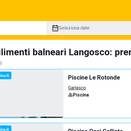
Seleziona date
limenti balneari Langosco: pren
ti
Piscine Le Rotonde
Garlasco
Piscina