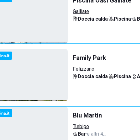
Piscina Oasi Galliate
Galliate
Doccia calda
·
Piscina
·
B
Family Park
Felizzano
Doccia calda
·
Piscina
·
A
Blu Martin
Turbigo
Bar
·
e altri 4…