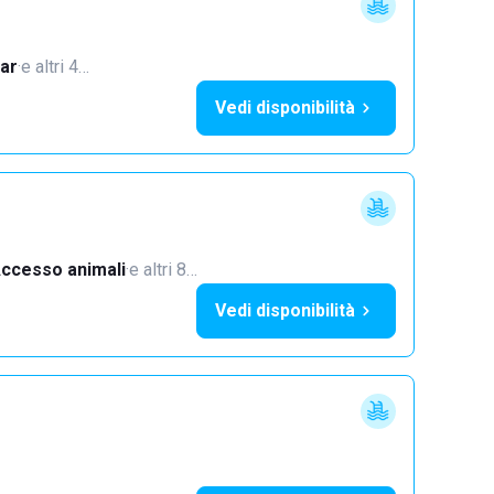
ar
·
e altri 4…
Vedi disponibilità
ccesso animali
·
e altri 8…
Vedi disponibilità