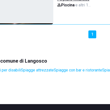
Piscina
·
e altri 1…
1
el comune di Langosco
 per disabili
Spiagge attrezzate
Spiagge con bar e ristorante
Spia