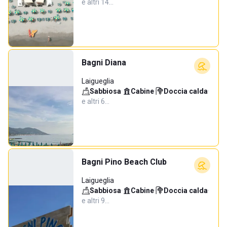
e altri 14…
Bagni Diana
Laigueglia
Sabbiosa
·
Cabine
·
Doccia calda
·
e altri 6…
Bagni Pino Beach Club
Laigueglia
Sabbiosa
·
Cabine
·
Doccia calda
·
e altri 9…