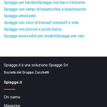
Spiagge per bambini
Spiagge con bar e ristorante
Spiagge con campi di beachvolley e beachsoccer
Spiagge attrezzate
Spiagge con corsi di kitesurf windsurf e vela
Spiagge con piscina e posto barca
Spiagge accessibili per disabili
Spiagge per cani
Spiagge.it è una soluzione Spiagge Srl
Società del
Gruppo Zucchetti
Spiagge.it
Chi siamo
Magazine