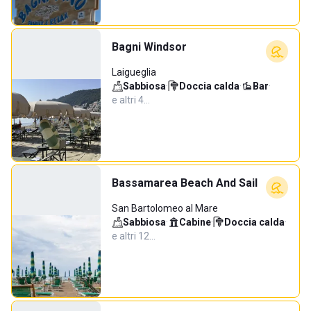
Bagni Windsor
Laigueglia
Sabbiosa
·
Doccia calda
·
Bar
·
e altri 4…
Bassamarea Beach And Sail
San Bartolomeo al Mare
Sabbiosa
·
Cabine
·
Doccia calda
·
e altri 12…