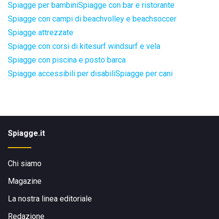
Spiagge per bambini
Spiagge con bar e ristorante
Spiagge con campi di beachvolley e beachsoccer
Spiagge attrezzate
Spiagge con corsi di kitesurf windsurf e vela
Spiagge con piscina e posto barca
Spiagge accessibili per disabili
Spiagge per cani
Spiagge.it
Chi siamo
Magazine
La nostra linea editoriale
Redazione