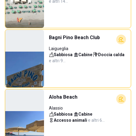
e altri 14…
Bagni Pino Beach Club
Laigueglia
Sabbiosa
·
Cabine
·
Doccia calda
·
e altri 9…
Aloha Beach
Alassio
Sabbiosa
·
Cabine
·
Accesso animali
·
e altri 6…