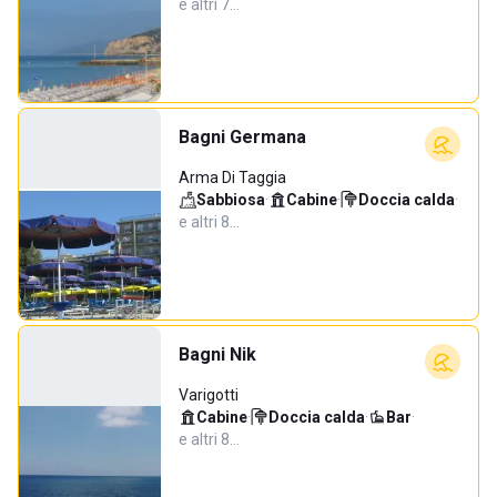
e altri 7…
Bagni Germana
Arma Di Taggia
Sabbiosa
·
Cabine
·
Doccia calda
·
e altri 8…
Bagni Nik
Varigotti
Cabine
·
Doccia calda
·
Bar
·
e altri 8…