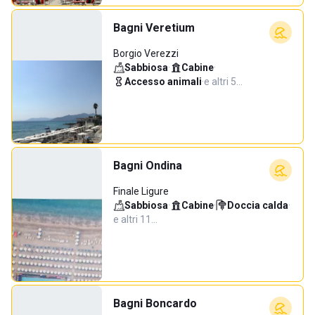
Bagni Veretium
Borgio Verezzi
Sabbiosa
·
Cabine
·
Accesso animali
·
e altri 5…
Bagni Ondina
Finale Ligure
Sabbiosa
·
Cabine
·
Doccia calda
·
e altri 11…
Bagni Boncardo