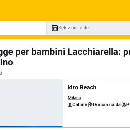
Seleziona date
gge per bambini Lacchiarella: p
tino
ti
Idro Beach
Milano
Cabine
·
Doccia calda
·
P