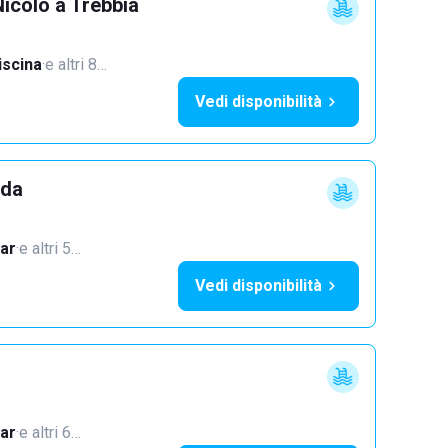
icolò a Trebbia
iscina
·
e altri 8…
Vedi disponibilità
dda
ar
·
e altri 5…
Vedi disponibilità
ar
·
e altri 6…