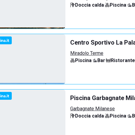
Doccia calda
·
Piscina
·
B
Centro Sportivo La Pal
Miradolo Terme
Piscina
·
Bar
·
Ristorante
Piscina Garbagnate Mi
Garbagnate Milanese
Doccia calda
·
Piscina
·
B