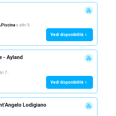
Piscina
·
e altri 9…
Vedi disponibilità
e - Ayland
tri 7…
Vedi disponibilità
nt'Angelo Lodigiano