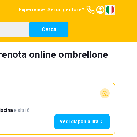
Experience
Sei un gestore?
Cerca
renota online ombrellone
iscina
·
e altri 8…
Vedi disponibilità