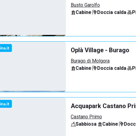
Busto Garolfo
Cabine
·
Doccia calda
·
P
Oplà Village - Burago
Burago di Molgora
Cabine
·
Doccia calda
·
P
Acquapark Castano Pr
Castano Primo
Sabbiosa
·
Cabine
·
Docci