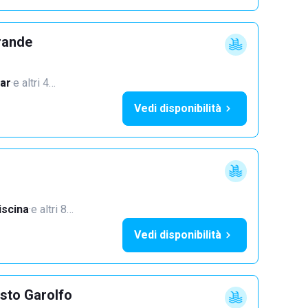
rande
ar
·
e altri 4…
Vedi disponibilità
iscina
·
e altri 8…
Vedi disponibilità
sto Garolfo