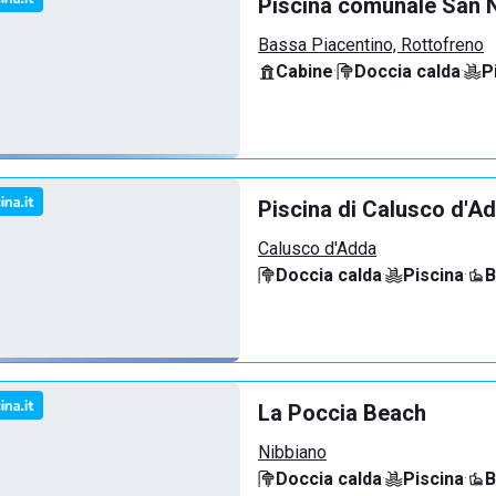
Piscina comunale San N
Bassa Piacentino, Rottofreno
Cabine
·
Doccia calda
·
P
Piscina di Calusco d'A
Calusco d'Adda
Doccia calda
·
Piscina
·
B
La Poccia Beach
Nibbiano
Doccia calda
·
Piscina
·
B