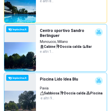
e altri 8…
Centro sportivo Sandro
Berlinguer
Moncucco, Milano
Cabine
·
Doccia calda
·
Bar
·
e altri 1…
Piscina Lido Idea Blu
Pavia
Sabbiosa
·
Doccia calda
·
Piscina
·
e altri 9…