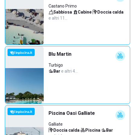
Castano Primo
Sabbiosa
·
Cabine
·
Doccia calda
·
e altri 11…
Blu Martin
Turbigo
Bar
·
e altri 4…
Piscina Oasi Galliate
Galliate
Doccia calda
·
Piscina
·
Bar
·