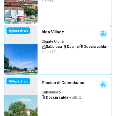
e altri 4…
Idea Village
Olgiate Olona
Sabbiosa
·
Cabine
·
Doccia calda
·
e altri 11…
Piscina di Calendasco
Calendasco
Doccia calda
·
e altri 2…