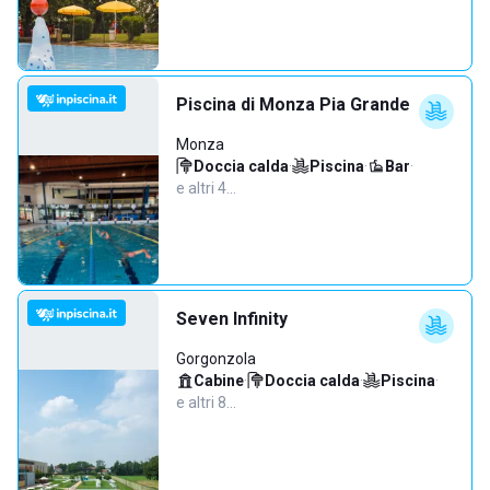
Piscina di Monza Pia Grande
Monza
Doccia calda
·
Piscina
·
Bar
·
e altri 4…
Seven Infinity
Gorgonzola
Cabine
·
Doccia calda
·
Piscina
·
e altri 8…