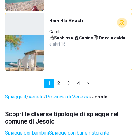
Baia Blu Beach
Caorle
Sabbiosa
·
Cabine
·
Doccia calda
·
e altri 16…
1
2
3
4
>
Spiagge.it
Veneto
Provincia di Venezia
Jesolo
Scopri le diverse tipologie di spiagge nel
comune di Jesolo
Spiagge per bambini
Spiagge con bar e ristorante