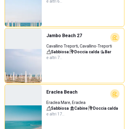
e altri 6…
Jambo Beach 27
Cavallino Treporti, Cavallino-Treporti
Sabbiosa
·
Doccia calda
·
Bar
·
e altri 7…
Eraclea Beach
Eraclea Mare, Eraclea
Sabbiosa
·
Cabine
·
Doccia calda
·
e altri 17…