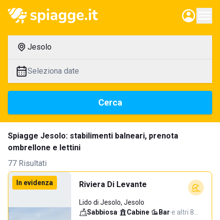
Jesolo
Seleziona date
Cerca
Spiagge Jesolo: stabilimenti balneari, prenota
ombrellone e lettini
77 Risultati
In evidenza
Riviera Di Levante
Lido di Jesolo, Jesolo
Sabbiosa
·
Cabine
·
Bar
·
e altri 8…