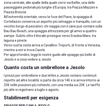
zona centrale, alle spalle della quale corre via Bafile, una delle
passeggiate pedonali più lunghe d'Europa, tra Piazza Mazzini e
Piazza Brescia.
All'estremità orientale, verso la foce del Piave, la spiaggia di
Cortellazzo conserva un aspetto più selvaggio e tranquillo, con un
vecchio borgo di pescatori; chi viaggia con il cane può contare sulla
Bau Bau Beach, una spiaggia attrezzata per gli amici a quattro
zampe. Subito oltre il litorale prosegue verso
Eraclea Mare
, tra
laguna e pinete.
Verso sud la costa arriva a
Cavallino-Treporti
, di fronte a Venezia,
mentre a est si trova
Caorle
.
Per approfondire, leggi le nostre guide alle
spiagge più belle di
Jesolo
e a
cosa vedere a Jesolo
.
Quanto costa un ombrellone a Jesolo
I prezzi per ombrellone e due lettini a Jesolo restano contenuti
rispetto ad altre località: si parte da circa 14€ e si arriva intorno ai
33€ nelle posizioni più richieste, con una media sui 20€. Le tariffe
più alte si registrano a luglio e agosto.
Stabilimenti per esigenza
SPIAGGE PER CANI A JESOLO