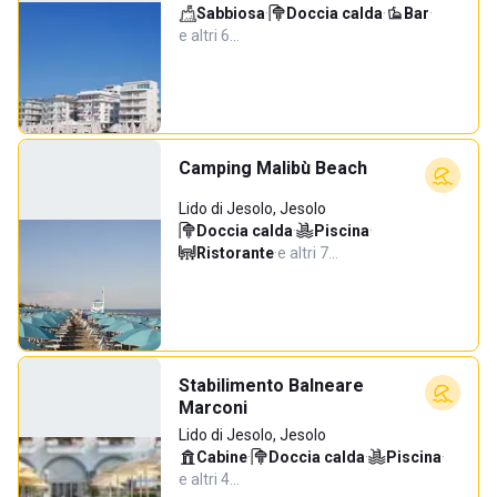
Sabbiosa
·
Doccia calda
·
Bar
·
e altri 6…
Camping Malibù Beach
Lido di Jesolo, Jesolo
Doccia calda
·
Piscina
·
Ristorante
·
e altri 7…
Stabilimento Balneare
Marconi
Lido di Jesolo, Jesolo
Cabine
·
Doccia calda
·
Piscina
·
e altri 4…