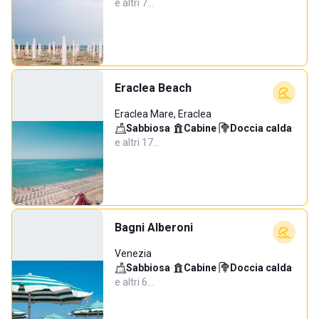
e altri 7…
Eraclea Beach
Eraclea Mare, Eraclea
Sabbiosa
·
Cabine
·
Doccia calda
·
e altri 17…
Bagni Alberoni
Venezia
Sabbiosa
·
Cabine
·
Doccia calda
·
e altri 6…