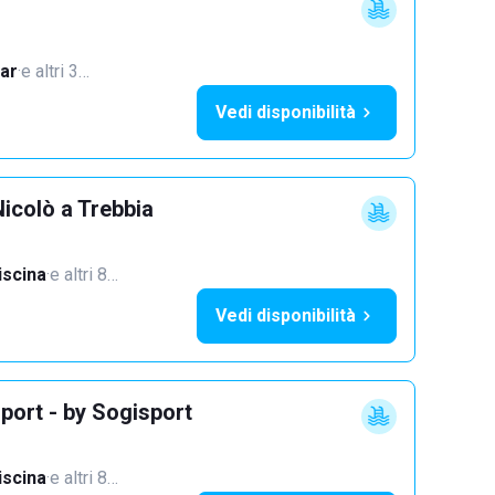
ar
·
e altri 3…
Vedi disponibilità
icolò a Trebbia
iscina
·
e altri 8…
Vedi disponibilità
port - by Sogisport
iscina
·
e altri 8…