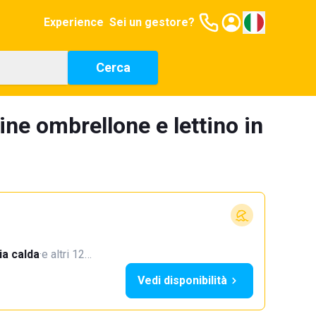
Experience
Sei un gestore?
Cerca
ine ombrellone e lettino in
a calda
·
e altri 12…
Vedi disponibilità