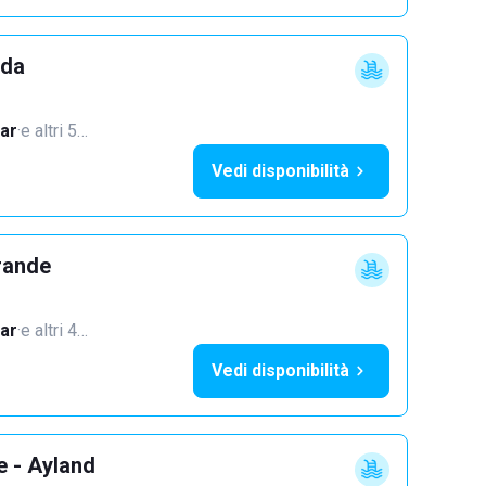
dda
ar
·
e altri 5…
Vedi disponibilità
rande
ar
·
e altri 4…
Vedi disponibilità
e - Ayland