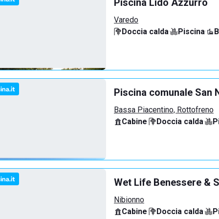
Piscina Lido Azzurro
Varedo
Doccia calda
·
Piscina
·
B
Piscina comunale San N
Bassa Piacentino, Rottofreno
Cabine
·
Doccia calda
·
P
Wet Life Benessere & S
Nibionno
Cabine
·
Doccia calda
·
P