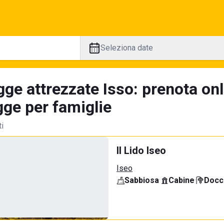
Seleziona date
ge attrezzate Isso: prenota onl
gge per famiglie
ti
Il Lido Iseo
Iseo
Sabbiosa
·
Cabine
·
Docci