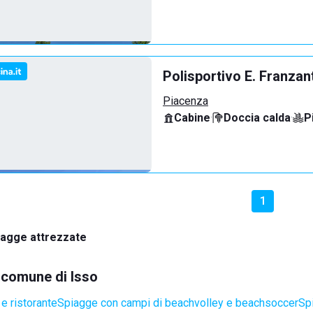
Polisportivo E. Franzan
Piacenza
Cabine
·
Doccia calda
·
P
1
iagge attrezzate
l comune di Isso
e ristorante
Spiagge con campi di beachvolley e beachsoccer
Sp