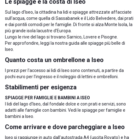
Le spiagge e la costa di Iseo
Sul lago d'Iseo, la cittadina ha lidi e spiagge attrezzate affacciate
sull'acqua, come quella di Sassabanek e il Lido Belvedere, dai prati
e dai pontili comodi per le famiglie. Di fronte si alza Monte Isola, la
più grande isola lacustre d'Europa.
Lungo le rive del lago si trovano
Sarnico
,
Lovere
e
Pisogne
.
Per approfondire, leggi la nostra guida alle
spiagge più belle di
Iseo
.
Quanto costa un ombrellone a Iseo
I prezzi per l'accesso ai lidi di Iseo sono contenuti, a partire da
pochi euro per l'ingresso e il noleggio di lettini e ombrelloni.
Stabilimenti per esigenza
SPIAGGE PER FAMIGLIE E BAMBINI A ISEO
I lidi del lago d'Iseo, dal fondale dolce e con prati e servizi, sono
adatti alle famiglie con bambini. Vedi le
spiagge per famiglie e
bambini a Iseo
.
Come arrivare e dove parcheggiare a Iseo
Iseo si raggiunge in auto dall'autostrada A4 (uscita Rovato) e ha