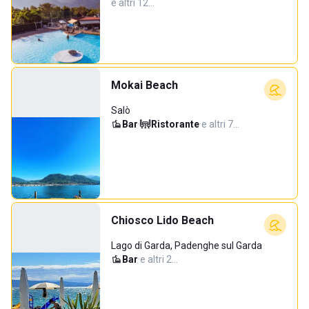
e altri 12…
Mokai Beach
Salò
Bar
·
Ristorante
·
e altri 7…
Chiosco Lido Beach
Lago di Garda, Padenghe sul Garda
Bar
·
e altri 2…