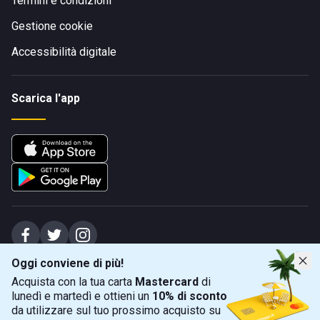
Termini e condizioni
Gestione cookie
Accessibilità digitale
Scarica l'app
Oggi conviene di più!
Spiagge Srl - Sede legale: Via Marecchiese 48, 47923 Rimini (RN), IT -
Acquista con la tua carta
Mastercard
di
capitale sociale Euro 31245,57 - Iscritta al registro delle imprese di Rimini
lunedì e martedì e ottieni un
10% di sconto
Sede operativa: Via Flaminia 180, 47924 Rimini (RN), IT
-
+39 0541 772375
-
info@spiagge.it
- p.i./c.f. 04536640404
da utilizzare sul tuo prossimo acquisto su