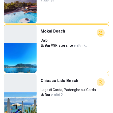
e altri 12…
Mokai Beach
Salò
Bar
·
Ristorante
·
e altri 7…
Chiosco Lido Beach
Lago di Garda, Padenghe sul Garda
Bar
·
e altri 2…