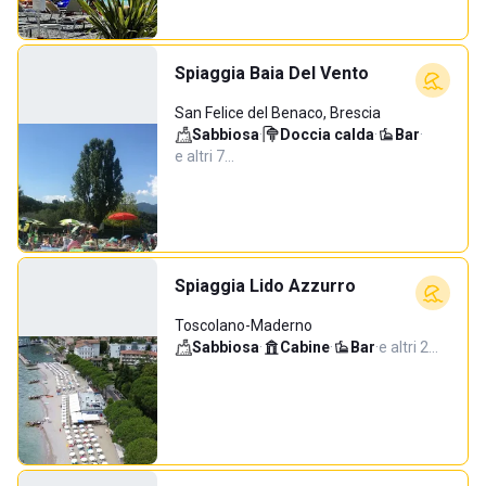
Spiaggia Baia Del Vento
San Felice del Benaco, Brescia
Sabbiosa
·
Doccia calda
·
Bar
·
e altri 7…
Spiaggia Lido Azzurro
Toscolano-Maderno
Sabbiosa
·
Cabine
·
Bar
·
e altri 2…