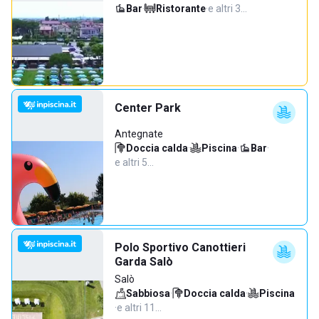
Bar
·
Ristorante
·
e altri 3…
Center Park
Antegnate
Doccia calda
·
Piscina
·
Bar
·
e altri 5…
Polo Sportivo Canottieri
Garda Salò
Salò
Sabbiosa
·
Doccia calda
·
Piscina
·
e altri 11…