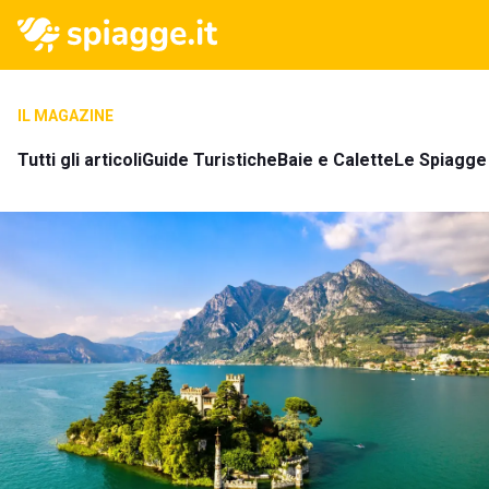
IL MAGAZINE
Tutti gli articoli
Guide Turistiche
Baie e Calette
Le Spiagge 