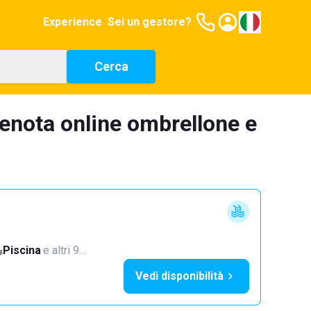
Experience
Sei un gestore?
Cerca
renota online ombrellone e
Piscina
·
e altri 9…
Vedi disponibilità