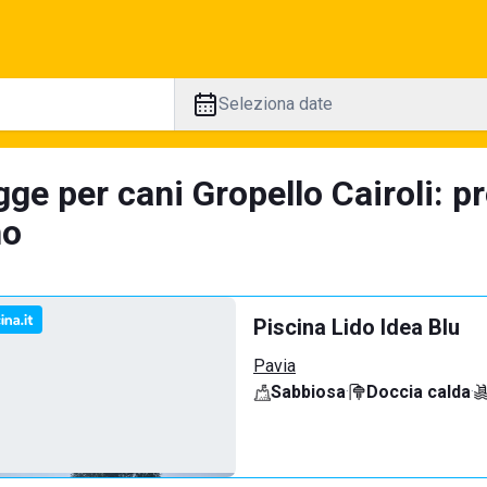
Seleziona date
ge per cani Gropello Cairoli: p
no
Piscina Lido Idea Blu
Pavia
Sabbiosa
·
Doccia calda
·