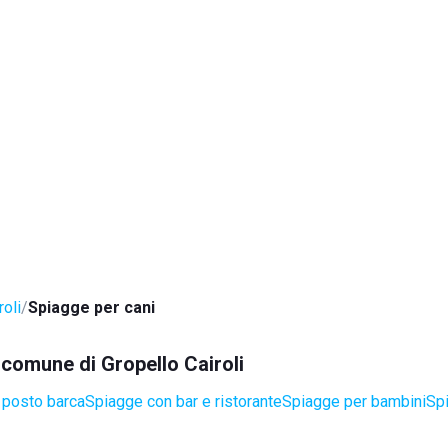
roli
Spiagge per cani
l comune di Gropello Cairoli
 posto barca
Spiagge con bar e ristorante
Spiagge per bambini
Spi