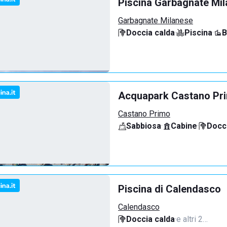
Piscina Garbagnate Mi
Garbagnate Milanese
Doccia calda
·
Piscina
·
B
Acquapark Castano Pr
Castano Primo
Sabbiosa
·
Cabine
·
Docci
Piscina di Calendasco
Calendasco
Doccia calda
·
e altri 2…