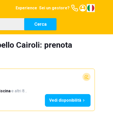
Experience
Sei un gestore?
Cerca
ello Cairoli: prenota
iscina
·
e altri 8…
Vedi disponibilità