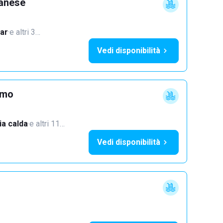
lanese
ar
·
e altri 3…
Vedi disponibilità
imo
a calda
·
e altri 11…
Vedi disponibilità