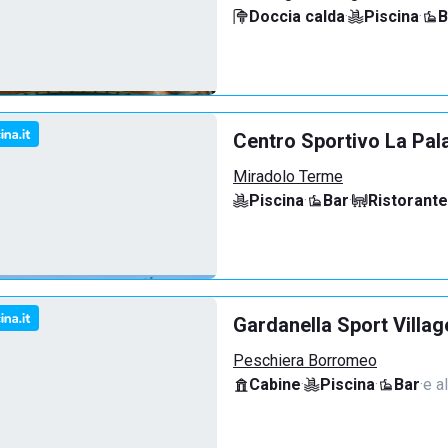
Doccia calda
·
Piscina
·
B
Centro Sportivo La Pal
Miradolo Terme
Piscina
·
Bar
·
Ristorante
Gardanella Sport Villag
Peschiera Borromeo
Cabine
·
Piscina
·
Bar
·
e al