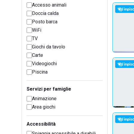
Accesso animali
Doccia calda
Posto barca
WiFi
TV
Giochi da tavolo
Carte
Videogiochi
Piscina
Servizi per famiglie
Animazione
Area giochi
Accessibilità
Spiaggia accessibile a disabili