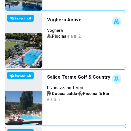
Voghera Active
Voghera
Piscina
·
e altri 2…
Salice Terme Golf & Country
Rivanazzano Terme
Doccia calda
·
Piscina
·
Bar
·
e altri 7…