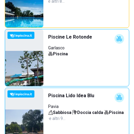
e altri 8…
Piscine Le Rotonde
Garlasco
Piscina
Piscina Lido Idea Blu
Pavia
Sabbiosa
·
Doccia calda
·
Piscina
·
e altri 9…