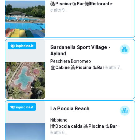
Piscina
·
Bar
·
Ristorante
·
e altri 9…
Gardanella Sport Village -
Ayland
Peschiera Borromeo
Cabine
·
Piscina
·
Bar
·
e altri 7…
La Poccia Beach
Nibbiano
Doccia calda
·
Piscina
·
Bar
·
e altri 6…