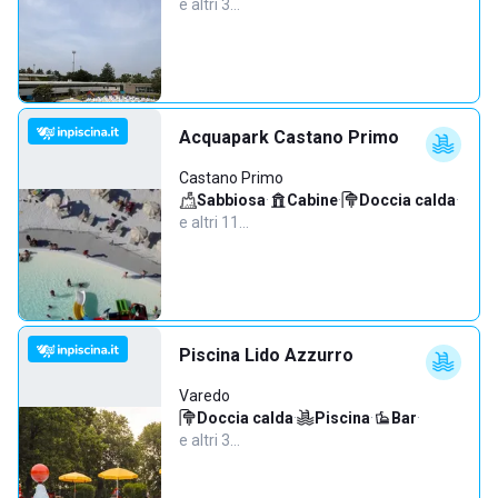
e altri 3…
Acquapark Castano Primo
Castano Primo
Sabbiosa
·
Cabine
·
Doccia calda
·
e altri 11…
Piscina Lido Azzurro
Varedo
Doccia calda
·
Piscina
·
Bar
·
e altri 3…