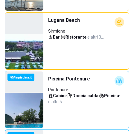
Lugana Beach
Sirmione
Bar
·
Ristorante
·
e altri 3…
Piscina Pontenure
Pontenure
Cabine
·
Doccia calda
·
Piscina
·
e altri 5…