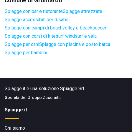
comune di Grontardo
Spiagge con bar e ristorante
Spiagge attrezzate
Spiagge accessibili per disabili
Spiagge con campi di beachvolley e beachsoccer
Spiagge con corsi di kitesurf windsurf e vela
Spiagge per cani
Spiagge con piscina e posto barca
Spiagge per bambini
Spiagge.it è una soluzione Spiagge Srl
Società del
Gruppo Zucchetti
Spiagge.it
Chi siamo