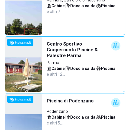
Val Nure, San Giorgio Piacentino
Cabine
·
Doccia calda
·
Piscina
·
e altri 7…
Centro Sportivo
Coopernuoto Piscine &
Palestre Parma
Parma
Cabine
·
Doccia calda
·
Piscina
·
e altri 12…
Piscina di Podenzano
Podenzano
Cabine
·
Doccia calda
·
Piscina
·
e altri 5…