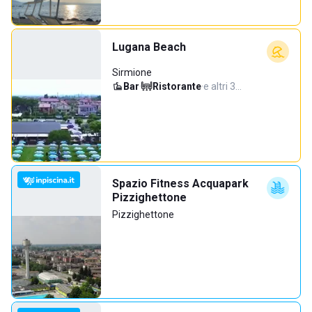
Lugana Beach
Sirmione
Bar
·
Ristorante
·
e altri 3…
Spazio Fitness Acquapark
Pizzighettone
Pizzighettone