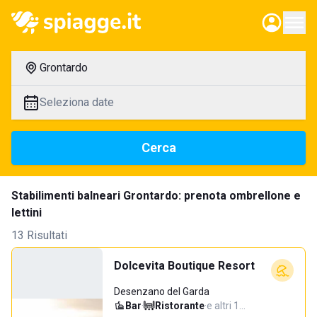
Grontardo
Seleziona date
Cerca
Stabilimenti balneari Grontardo: prenota ombrellone e
lettini
13 Risultati
Dolcevita Boutique Resort
Desenzano del Garda
Bar
·
Ristorante
·
e altri 1…