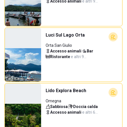
Accesso animali
·
e altri 9…
Luci Sul Lago Orta
Orta San Giulio
Accesso animali
·
Bar
·
Ristorante
·
e altri 9…
Lido Explora Beach
Omegna
Sabbiosa
·
Doccia calda
·
Accesso animali
·
e altri 6…