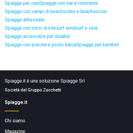
Spiagge per cani
Spiagge con bar e ristorante
Spiagge con campi di beachvolley e beachsoccer
Spiagge attrezzate
Spiagge con corsi di kitesurf windsurf e vela
Spiagge accessibili per disabili
Spiagge con piscina e posto barca
Spiagge per bambini
Spiagge.it è una soluzione Spiagge Srl
Società del
Gruppo Zucchetti
Spiagge.it
Chi siamo
Magazine