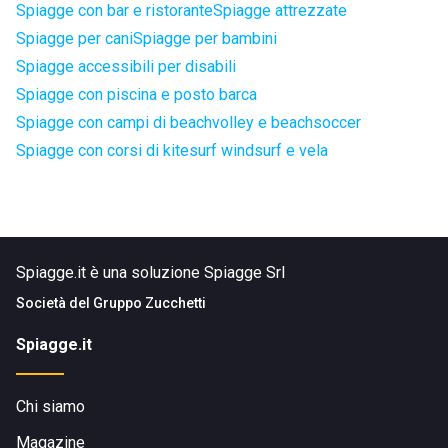
Spiagge con bar e ristorante
Spiagge attrezzate
Spiagge per cani
Spiagge per bambini
Spiagge accessibili per disabili
Spiagge con piscina e posto barca
Spiagge con campi di beachvolley e beachsoccer
Spiagge con corsi di kitesurf windsurf e vela
Spiagge.it è una soluzione Spiagge Srl
Società del
Gruppo Zucchetti
Spiagge.it
Chi siamo
Magazine