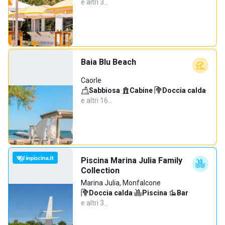
e altri 3…
Baia Blu Beach
Caorle
Sabbiosa
·
Cabine
·
Doccia calda
·
e altri 16…
Piscina Marina Julia Family
Collection
Marina Julia, Monfalcone
Doccia calda
·
Piscina
·
Bar
·
e altri 3…