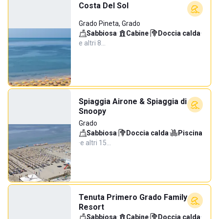
Costa Del Sol
Grado Pineta, Grado
Sabbiosa
·
Cabine
·
Doccia calda
·
e altri 8…
Spiaggia Airone & Spiaggia di
Snoopy
Grado
Sabbiosa
·
Doccia calda
·
Piscina
·
e altri 15…
Tenuta Primero Grado Family
Resort
Sabbiosa
·
Cabine
·
Doccia calda
·