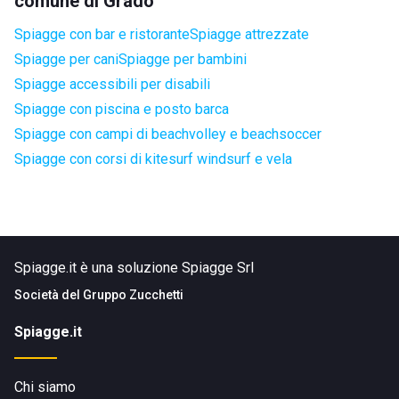
comune di Grado
Spiagge con bar e ristorante
Spiagge attrezzate
Spiagge per cani
Spiagge per bambini
Spiagge accessibili per disabili
Spiagge con piscina e posto barca
Spiagge con campi di beachvolley e beachsoccer
Spiagge con corsi di kitesurf windsurf e vela
Spiagge.it è una soluzione Spiagge Srl
Società del
Gruppo Zucchetti
Spiagge.it
Chi siamo