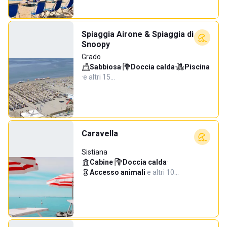
Spiaggia Airone & Spiaggia di
Snoopy
Grado
Sabbiosa
·
Doccia calda
·
Piscina
·
e altri 15…
Caravella
Sistiana
Cabine
·
Doccia calda
·
Accesso animali
·
e altri 10…