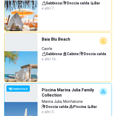
Sabbiosa
·
Doccia calda
·
Bar
·
e altri 7…
Baia Blu Beach
Caorle
Sabbiosa
·
Cabine
·
Doccia calda
·
e altri 16…
Piscina Marina Julia Family
Collection
Marina Julia, Monfalcone
Doccia calda
·
Piscina
·
Bar
·
e altri 3…