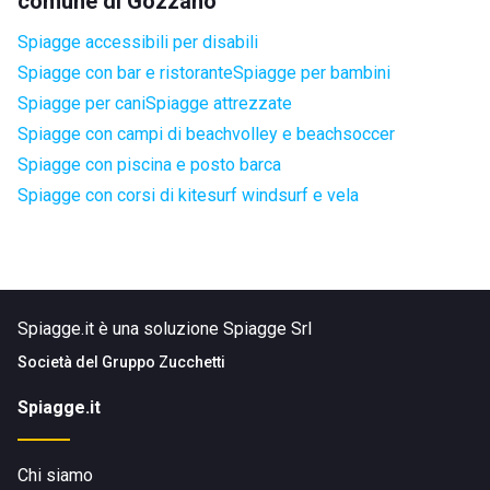
comune di Gozzano
Spiagge accessibili per disabili
Spiagge con bar e ristorante
Spiagge per bambini
Spiagge per cani
Spiagge attrezzate
Spiagge con campi di beachvolley e beachsoccer
Spiagge con piscina e posto barca
Spiagge con corsi di kitesurf windsurf e vela
Spiagge.it è una soluzione Spiagge Srl
Società del
Gruppo Zucchetti
Spiagge.it
Chi siamo