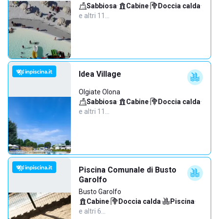
Sabbiosa
·
Cabine
·
Doccia calda
·
e altri 11…
Idea Village
Olgiate Olona
Sabbiosa
·
Cabine
·
Doccia calda
·
e altri 11…
Piscina Comunale di Busto
Garolfo
Busto Garolfo
Cabine
·
Doccia calda
·
Piscina
·
e altri 6…