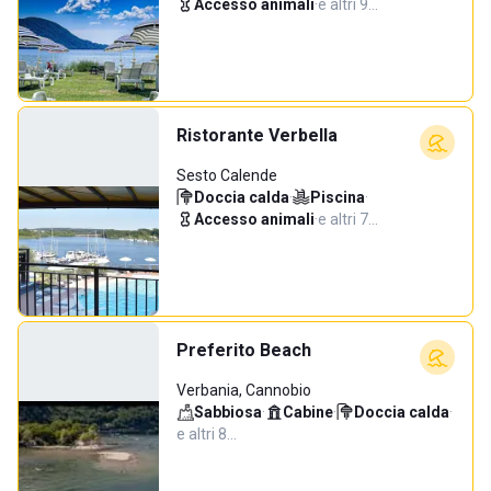
Accesso animali
·
e altri 9…
Ristorante Verbella
Sesto Calende
Doccia calda
·
Piscina
·
Accesso animali
·
e altri 7…
Preferito Beach
Verbania, Cannobio
Sabbiosa
·
Cabine
·
Doccia calda
·
e altri 8…