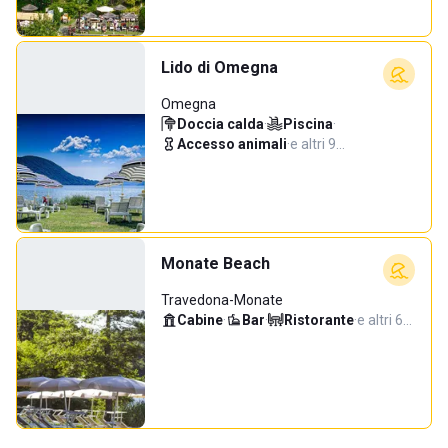
Lido di Omegna
Omegna
Doccia calda
·
Piscina
·
Accesso animali
·
e altri 9…
Monate Beach
Travedona-Monate
Cabine
·
Bar
·
Ristorante
·
e altri 6…