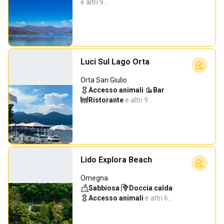
e altri 9…
Luci Sul Lago Orta
Orta San Giulio
Accesso animali
·
Bar
·
Ristorante
·
e altri 9…
Lido Explora Beach
Omegna
Sabbiosa
·
Doccia calda
·
Accesso animali
·
e altri 6…