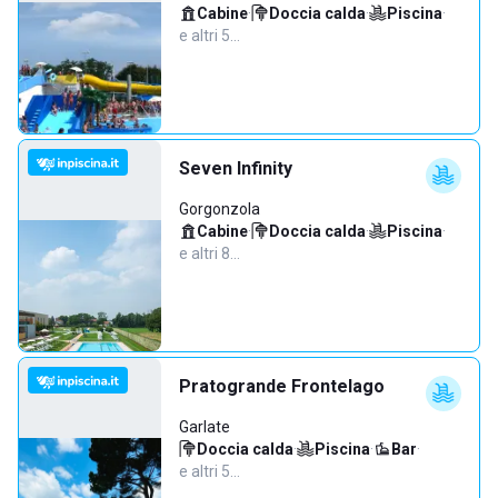
Cabine
·
Doccia calda
·
Piscina
·
e altri 5…
Seven Infinity
Gorgonzola
Cabine
·
Doccia calda
·
Piscina
·
e altri 8…
Pratogrande Frontelago
Garlate
Doccia calda
·
Piscina
·
Bar
·
e altri 5…