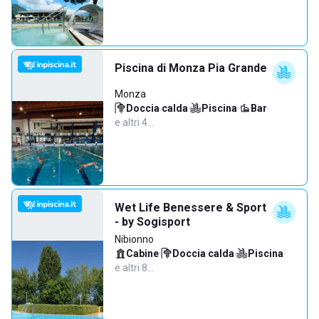
Piscina di Monza Pia Grande
Monza
Doccia calda
·
Piscina
·
Bar
·
e altri 4…
Wet Life Benessere & Sport
- by Sogisport
Nibionno
Cabine
·
Doccia calda
·
Piscina
·
e altri 8…