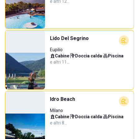
e altri 12…
Lido Del Segrino
Eupilio
Cabine
·
Doccia calda
·
Piscina
·
e altri 11…
Idro Beach
Milano
Cabine
·
Doccia calda
·
Piscina
·
e altri 8…