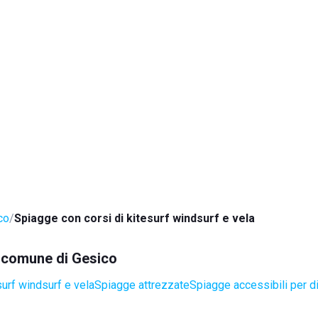
co
Spiagge con corsi di kitesurf windsurf e vela
l comune di Gesico
surf windsurf e vela
Spiagge attrezzate
Spiagge accessibili per di