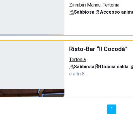
Zinnibiri Mannu, Tertenia
Sabbiosa
·
Accesso anima
Risto-Bar “Il Cocodà”
Tertenia
Sabbiosa
·
Doccia calda
·
e altri 8…
1