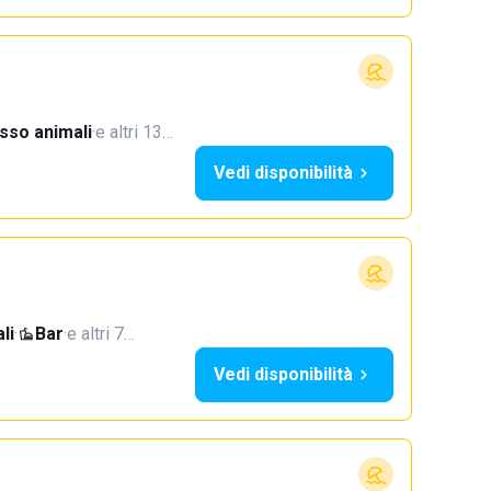
sso animali
·
e altri 13…
Vedi disponibilità
li
·
Bar
·
e altri 7…
Vedi disponibilità