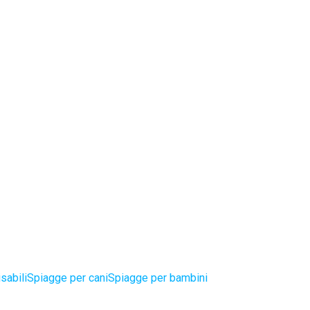
sabili
Spiagge per cani
Spiagge per bambini