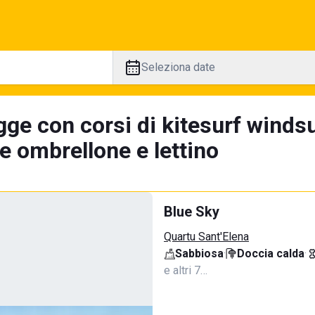
Seleziona date
ge con corsi di kitesurf windsu
e ombrellone e lettino
Blue Sky
Quartu Sant'Elena
Sabbiosa
·
Doccia calda
·
e altri 7…