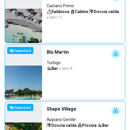
Castano Primo
Sabbiosa
·
Cabine
·
Doccia calda
·
e altri 11…
Blu Martin
Turbigo
Bar
·
e altri 4…
Shape Village
Appiano Gentile
Doccia calda
·
Piscina
·
Bar
·