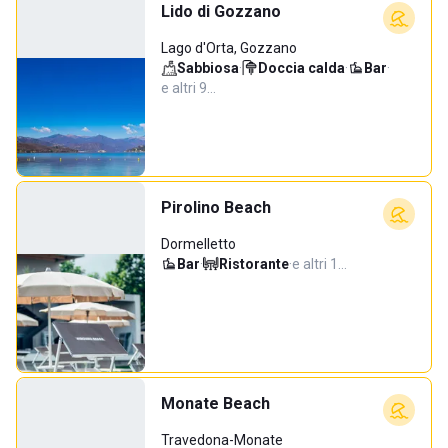
Lido di Gozzano
Lago d'Orta, Gozzano
Sabbiosa
·
Doccia calda
·
Bar
·
e altri 9…
Pirolino Beach
Dormelletto
Bar
·
Ristorante
·
e altri 1…
Monate Beach
Travedona-Monate