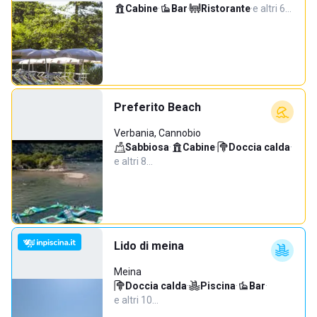
Cabine
·
Bar
·
Ristorante
·
e altri 6…
Preferito Beach
Verbania, Cannobio
Sabbiosa
·
Cabine
·
Doccia calda
·
e altri 8…
Lido di meina
Meina
Doccia calda
·
Piscina
·
Bar
·
e altri 10…