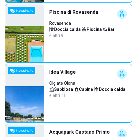
Piscina di Rovasenda
Rovasenda
Doccia calda
·
Piscina
·
Bar
·
e altri 9…
Idea Village
Olgiate Olona
Sabbiosa
·
Cabine
·
Doccia calda
·
e altri 11…
Acquapark Castano Primo