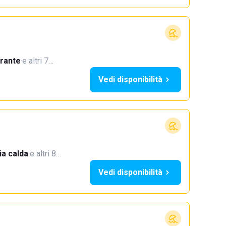
orante
·
e altri 7…
Vedi disponibilità
a calda
·
e altri 8…
Vedi disponibilità