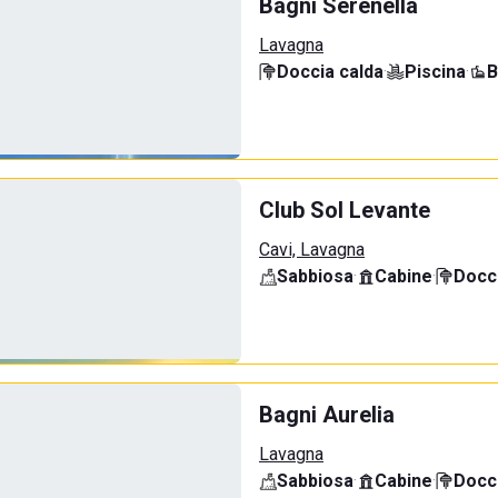
Bagni Serenella
Lavagna
Doccia calda
·
Piscina
·
B
Club Sol Levante
Cavi, Lavagna
Sabbiosa
·
Cabine
·
Docci
Bagni Aurelia
Lavagna
Sabbiosa
·
Cabine
·
Docci