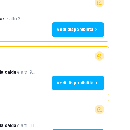
ar
·
e altri 2…
Vedi disponibilità
a calda
·
e altri 9…
Vedi disponibilità
a calda
·
e altri 11…