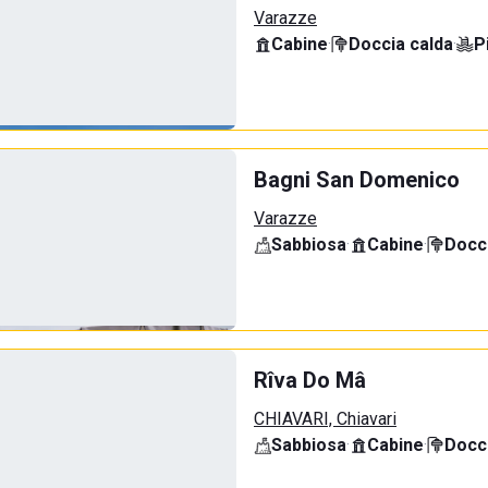
Varazze
Cabine
·
Doccia calda
·
P
Bagni San Domenico
Varazze
Sabbiosa
·
Cabine
·
Docci
Rîva Do Mâ
CHIAVARI, Chiavari
Sabbiosa
·
Cabine
·
Docci