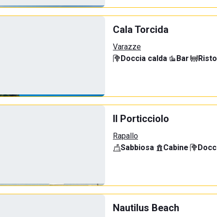
Cala Torcida
Varazze
Doccia calda
·
Bar
·
Rist
Il Porticciolo
Rapallo
Sabbiosa
·
Cabine
·
Docci
Nautilus Beach