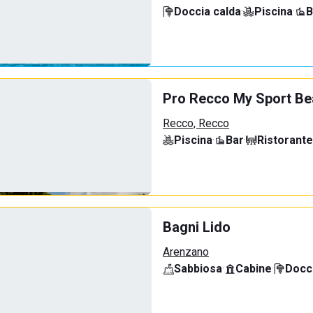
Doccia calda
·
Piscina
·
B
Pro Recco My Sport B
Recco, Recco
Piscina
·
Bar
·
Ristorante
Bagni Lido
Arenzano
Sabbiosa
·
Cabine
·
Docci