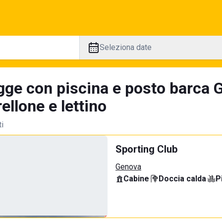
Seleziona date
gge con piscina e posto barca 
llone e lettino
ti
Sporting Club
Genova
Cabine
·
Doccia calda
·
P