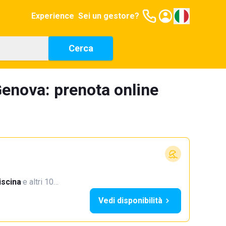
Experience
Sei un gestore?
Cerca
Genova: prenota online
iscina
·
e altri 10…
Vedi disponibilità