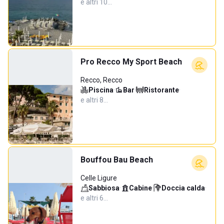
e altri 10…
Pro Recco My Sport Beach
Recco, Recco
Piscina
·
Bar
·
Ristorante
·
e altri 8…
Bouffou Bau Beach
Celle Ligure
Sabbiosa
·
Cabine
·
Doccia calda
·
e altri 6…