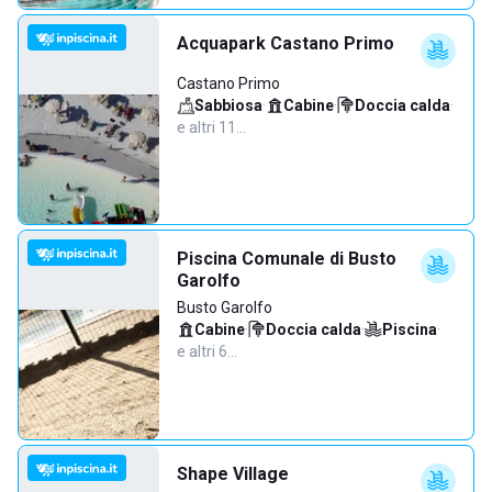
Acquapark Castano Primo
Castano Primo
Sabbiosa
·
Cabine
·
Doccia calda
·
e altri 11…
Piscina Comunale di Busto
Garolfo
Busto Garolfo
Cabine
·
Doccia calda
·
Piscina
·
e altri 6…
Shape Village