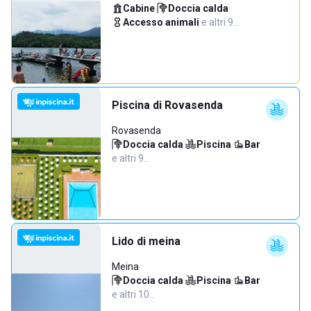
Cabine
·
Doccia calda
·
Accesso animali
·
e altri 9…
Piscina di Rovasenda
Rovasenda
Doccia calda
·
Piscina
·
Bar
·
e altri 9…
Lido di meina
Meina
Doccia calda
·
Piscina
·
Bar
·
e altri 10…