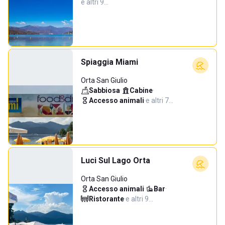
e altri 9…
Spiaggia Miami
Orta San Giulio
Sabbiosa
·
Cabine
·
Accesso animali
·
e altri 7…
Luci Sul Lago Orta
Orta San Giulio
Accesso animali
·
Bar
·
Ristorante
·
e altri 9…