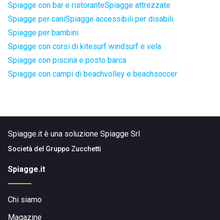
Spiagge con bar e ristorante
Spiagge attrezzate
Spiagge per cani
Spiagge accessibili per disabili
Spiagge per bambini
Spiagge con corsi di kitesurf windsurf e vela
Spiagge con piscina e posto barca
Spiagge con campi di beachvolley e beachsoccer
Spiagge.it è una soluzione Spiagge Srl
Società del
Gruppo Zucchetti
Spiagge.it
Chi siamo
Magazine