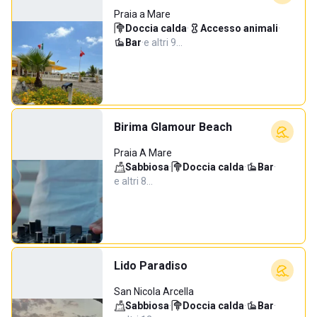
Praia a Mare
Doccia calda
·
Accesso animali
·
Bar
·
e altri 9…
Birima Glamour Beach
Praia A Mare
Sabbiosa
·
Doccia calda
·
Bar
·
e altri 8…
Lido Paradiso
San Nicola Arcella
Sabbiosa
·
Doccia calda
·
Bar
·