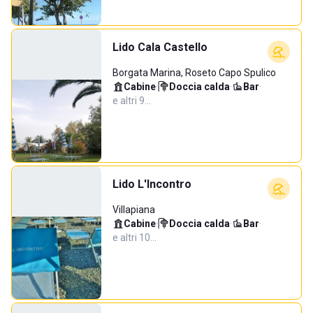
Lido Cala Castello
Borgata Marina, Roseto Capo Spulico
Cabine
·
Doccia calda
·
Bar
·
e altri 9…
Lido L'Incontro
Villapiana
Cabine
·
Doccia calda
·
Bar
·
e altri 10…