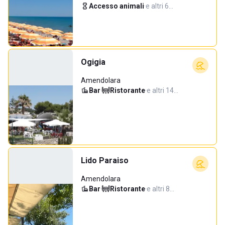
Accesso animali
·
e altri 6…
Ogigia
Amendolara
Bar
·
Ristorante
·
e altri 14…
Lido Paraiso
Amendolara
Bar
·
Ristorante
·
e altri 8…