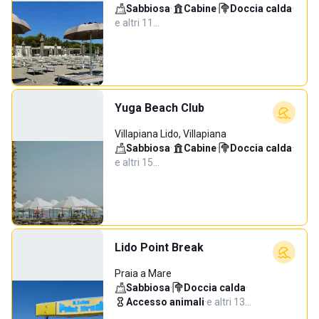
Sabbiosa
·
Cabine
·
Doccia calda
·
e altri 11…
Yuga Beach Club
Villapiana Lido, Villapiana
Sabbiosa
·
Cabine
·
Doccia calda
·
e altri 15…
Lido Point Break
Praia a Mare
Sabbiosa
·
Doccia calda
·
Accesso animali
·
e altri 13…