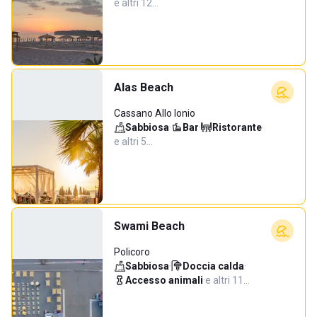
e altri 12…
Alas Beach
Cassano Allo Ionio
Sabbiosa
·
Bar
·
Ristorante
·
e altri 5…
Swami Beach
Policoro
Sabbiosa
·
Doccia calda
·
Accesso animali
·
e altri 11…