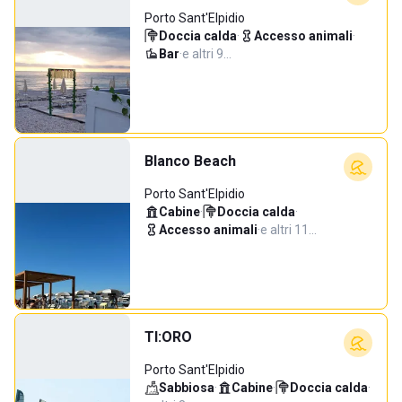
Porto Sant'Elpidio
Doccia calda
·
Accesso animali
·
Bar
·
e altri 9…
Blanco Beach
Porto Sant'Elpidio
Cabine
·
Doccia calda
·
Accesso animali
·
e altri 11…
TI:ORO
Porto Sant'Elpidio
Sabbiosa
·
Cabine
·
Doccia calda
·