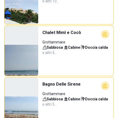
e altri 10…
Chalet Mimì e Cocò
Grottammare
Sabbiosa
·
Cabine
·
Doccia calda
·
e altri 5…
Bagno Delle Sirene
Grottammare
Sabbiosa
·
Cabine
·
Doccia calda
·
e altri 5…