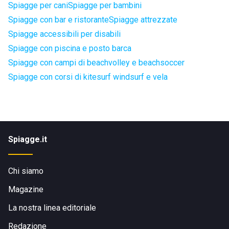
Spiagge per cani
Spiagge per bambini
Spiagge con bar e ristorante
Spiagge attrezzate
Spiagge accessibili per disabili
Spiagge con piscina e posto barca
Spiagge con campi di beachvolley e beachsoccer
Spiagge con corsi di kitesurf windsurf e vela
Spiagge.it
Chi siamo
Magazine
La nostra linea editoriale
Redazione