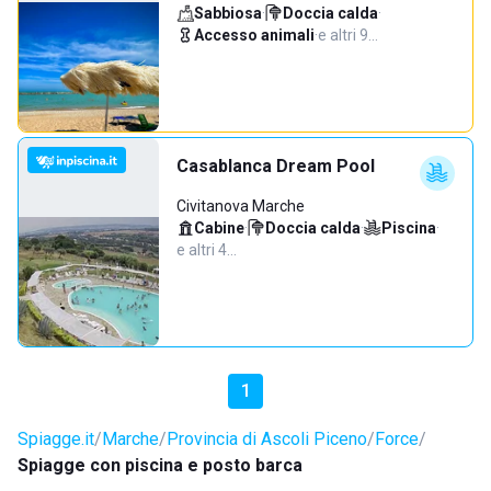
Sabbiosa
·
Doccia calda
·
Accesso animali
·
e altri 9…
Casablanca Dream Pool
Civitanova Marche
Cabine
·
Doccia calda
·
Piscina
·
e altri 4…
1
Spiagge.it
Marche
Provincia di Ascoli Piceno
Force
Spiagge con piscina e posto barca