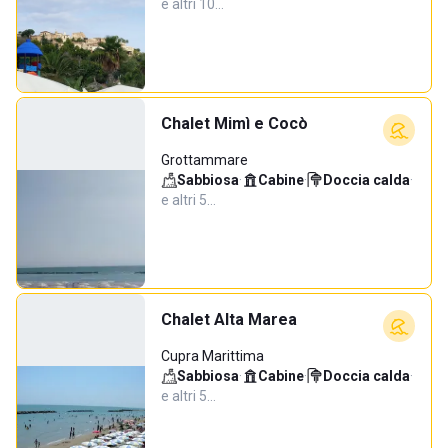
e altri 10…
Chalet Mimì e Cocò
Grottammare
Sabbiosa
·
Cabine
·
Doccia calda
·
e altri 5…
Chalet Alta Marea
Cupra Marittima
Sabbiosa
·
Cabine
·
Doccia calda
·
e altri 5…