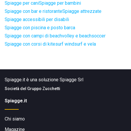
Spiagge per cani
Spiagge per bambini
Spiagge con bar e ristorante
Spiagge attrezzate
Spiagge accessibili per disabili
Spiagge con piscina e posto barca
Spiagge con campi di beachvolley e beachsoccer
Spiagge con corsi di kitesurf windsurf e vela
Spiagge.it è una soluzione Spiagge Srl
Società del
Gruppo Zucchetti
Spiagge.it
Chi siamo
Magazine