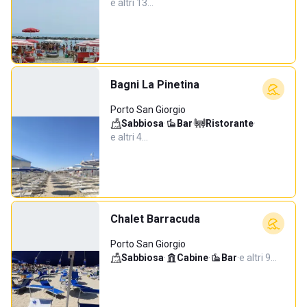
e altri 13…
Bagni La Pinetina
Porto San Giorgio
Sabbiosa
·
Bar
·
Ristorante
·
e altri 4…
Chalet Barracuda
Porto San Giorgio
Sabbiosa
·
Cabine
·
Bar
·
e altri 9…