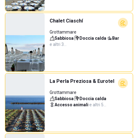
Chalet Ciaschí
Grottammare
Sabbiosa
·
Doccia calda
·
Bar
·
e altri 3…
La Perla Preziosa & Eurotel
Grottammare
Sabbiosa
·
Doccia calda
·
Accesso animali
·
e altri 5…