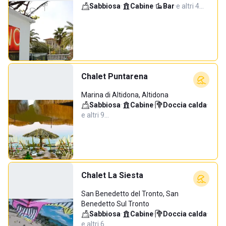
Sabbiosa
·
Cabine
·
Bar
·
e altri 4…
Chalet Puntarena
Marina di Altidona, Altidona
Sabbiosa
·
Cabine
·
Doccia calda
·
e altri 9…
Chalet La Siesta
San Benedetto del Tronto, San
Benedetto Sul Tronto
Sabbiosa
·
Cabine
·
Doccia calda
·
e altri 6…