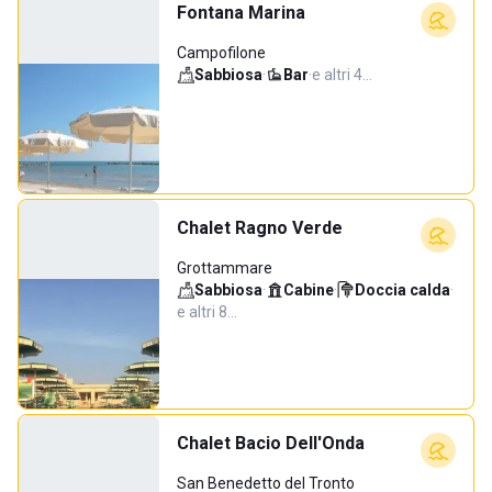
Fontana Marina
Campofilone
Sabbiosa
·
Bar
·
e altri 4…
Chalet Ragno Verde
Grottammare
Sabbiosa
·
Cabine
·
Doccia calda
·
e altri 8…
Chalet Bacio Dell'Onda
San Benedetto del Tronto