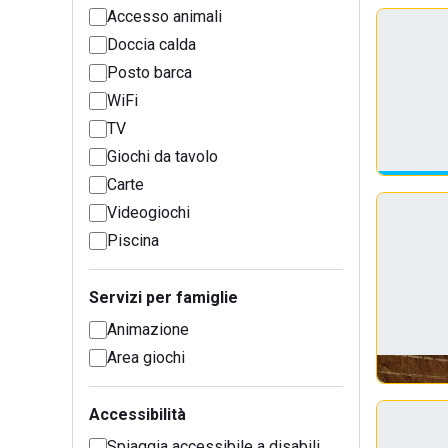
Accesso animali
Doccia calda
Posto barca
WiFi
TV
Giochi da tavolo
Carte
Videogiochi
Piscina
Servizi per famiglie
Animazione
Area giochi
Accessibilità
Spiaggia accessibile a disabili