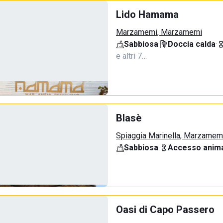
Lido Hamama
Marzamemi, Marzamemi
Sabbiosa
·
Doccia calda
·
e altri 7…
Blasè
Spiaggia Marinella, Marzamem
Sabbiosa
·
Accesso anima
Oasi di Capo Passero