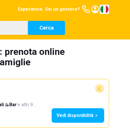
Experience
Sei un gestore?
Cerca
: prenota online
famiglie
li
·
Bar
·
e altri 9…
Vedi disponibilità