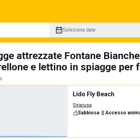
Seleziona date
gge attrezzate Fontane Bianche
llone e lettino in spiagge per 
ti
Lido Fly Beach
Siracusa
Sabbiosa
·
Accesso anima