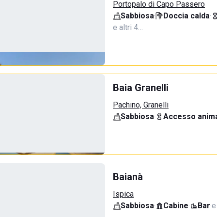
Portopalo di Capo Passero
Sabbiosa
·
Doccia calda
·
e altri 4…
Baia Granelli
Pachino, Granelli
Sabbiosa
·
Accesso anima
Baianà
Ispica
Sabbiosa
·
Cabine
·
Bar
·
e