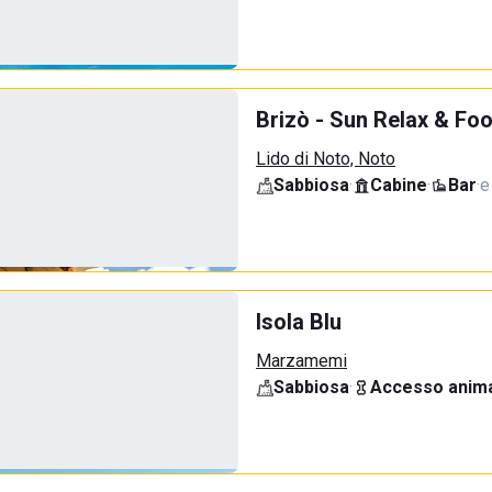
Brizò - Sun Relax & Fo
Lido di Noto, Noto
Sabbiosa
·
Cabine
·
Bar
·
e
Isola Blu
Marzamemi
Sabbiosa
·
Accesso anima