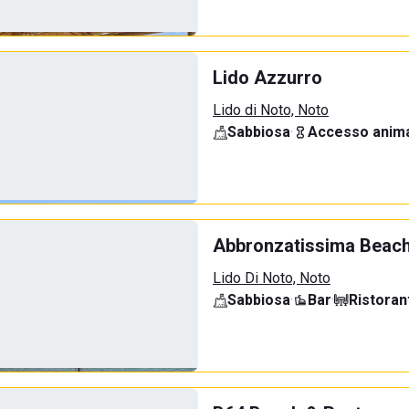
Lido Azzurro
Lido di Noto, Noto
Sabbiosa
·
Accesso anima
Abbronzatissima Beach
Lido Di Noto, Noto
Sabbiosa
·
Bar
·
Ristoran