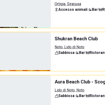
Ortigia, Siracusa
Accesso animali
·
Bar
·
R
Shukran Beach Club
Noto, Lido di Noto
Sabbiosa
·
Bar
·
Ristoran
Aura Beach Club - Scogl
Lido di Noto, Noto
Sabbiosa
·
Bar
·
Ristoran