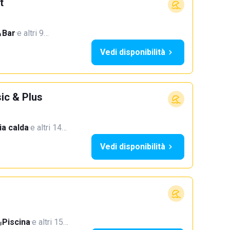
t
Bar
·
e altri 9…
Vedi disponibilità
ic & Plus
a calda
·
e altri 14…
Vedi disponibilità
Piscina
·
e altri 15…