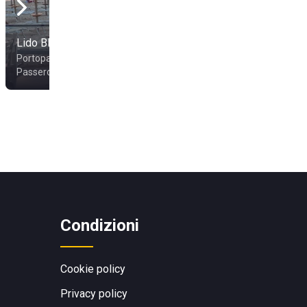
Lido Blue White
Voria Beach
Portopalo di Capo
Passero
Avola
Condizioni
Cookie policy
Privacy policy