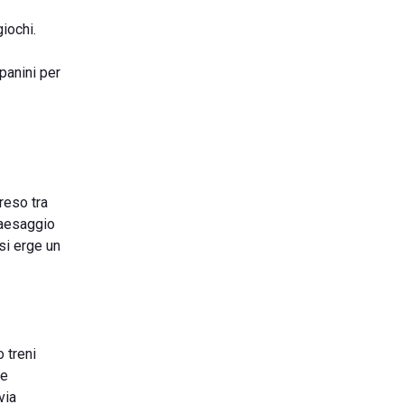
giochi.
panini per
preso tra
 paesaggio
 si erge un
o treni
le
via