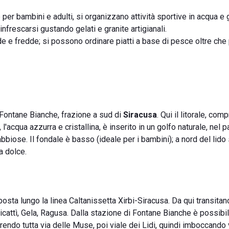
 per bambini e adulti, si organizzano attività sportive in acqua e 
 rinfrescarsi gustando gelati e granite artigianali.
de e fredde; si possono ordinare piatti a base di pesce oltre che 
à Fontane Bianche, frazione a sud di
Siracusa
. Qui il litorale, com
 l'acqua azzurra e cristallina, è inserito in un golfo naturale, nel
abbiose. Il fondale è basso (ideale per i bambini); a nord del lido
a dolce.
posta lungo la linea Caltanissetta Xirbi-Siracusa. Da qui transitan
icattì, Gela, Ragusa. Dalla stazione di Fontane Bianche è possibi
rrendo tutta via delle Muse, poi viale dei Lidi, quindi imboccando 