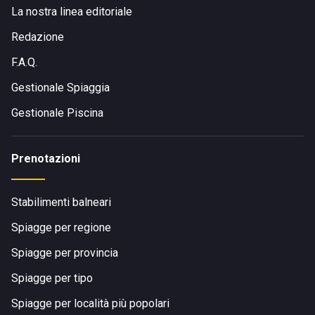
nelle aree parcheggio vicine.
La nostra linea editoriale
Si segnala inoltre la presenza di un
servizio ferroviario
Redazione
attivo durante i mesi estivi e la fermata dista circa
F.A.Q.
cinquecento metri a piedi dallo stabilimento.
Gestionale Spiaggia
Gestionale Piscina
Prenotazioni
Stabilimenti balneari
Spiagge per regione
Spiagge per provincia
Spiagge per tipo
Spiagge per località più popolari