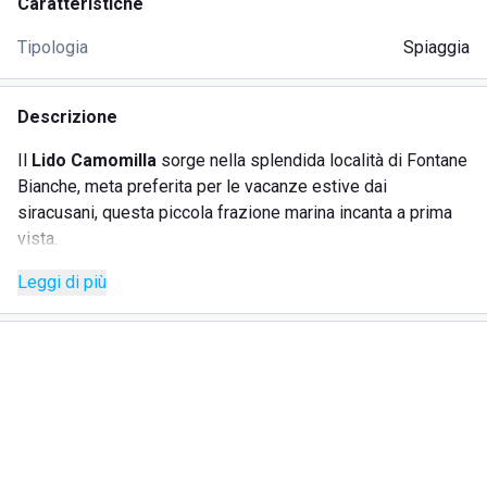
Caratteristiche
Tipologia
Spiaggia
Descrizione
Il
Lido Camomilla
sorge nella splendida località di Fontane
Bianche, meta preferita per le vacanze estive dai
siracusani, questa piccola frazione marina incanta a prima
vista.
Leggi di più
Piccola località che durante i mesi estivi si riempie di vita e
le sue abitazioni divengono dimora di turisti provenienti da
ogni dove. Una frazione residenziale, ma alla portata di tutti.
In questo splendido contesto trova posto il Lido
Camomilla, uno
stabilimento balneare di prima qualità
in
grado di esaudire le diverse esigenze dei suoi clienti
grazie al suo personale, in grado di farvi sentire a casa, ma