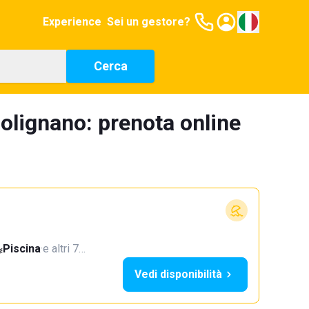
Experience
Sei un gestore?
Cerca
olignano: prenota online
Piscina
·
e altri 7…
Vedi disponibilità