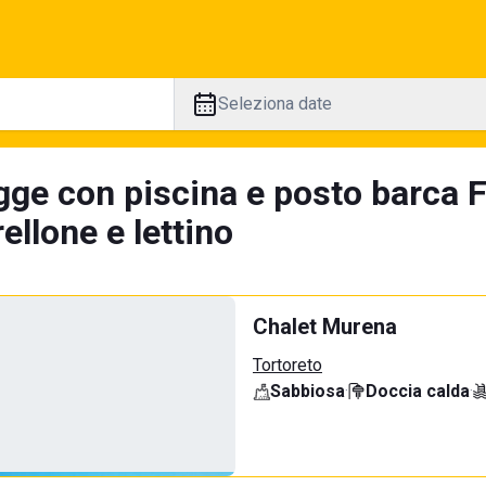
Seleziona date
gge con piscina e posto barca F
llone e lettino
Chalet Murena
Tortoreto
Sabbiosa
·
Doccia calda
·