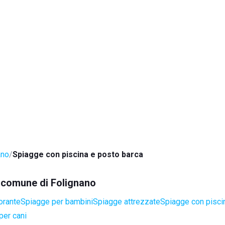
ano
Spiagge con piscina e posto barca
l comune di Folignano
orante
Spiagge per bambini
Spiagge attrezzate
Spiagge con pisci
per cani