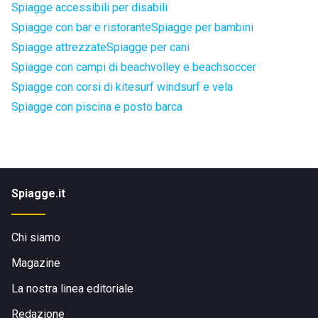
Spiagge accessibili per disabili
Spiagge con bar e ristorante
Spiagge per bambini
Spiagge attrezzate
Spiagge per cani
Spiagge con campi di beachvolley e beachsoccer
Spiagge con corsi di kitesurf windsurf e vela
Spiagge con piscina e posto barca
Spiagge.it
Chi siamo
Magazine
La nostra linea editoriale
Redazione