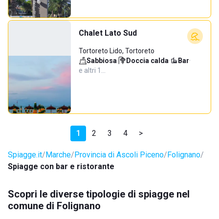
Chalet Lato Sud
Tortoreto Lido, Tortoreto
Sabbiosa
·
Doccia calda
·
Bar
·
e altri 1…
1
2
3
4
>
Spiagge.it
Marche
Provincia di Ascoli Piceno
Folignano
Spiagge con bar e ristorante
Scopri le diverse tipologie di spiagge nel
comune di Folignano