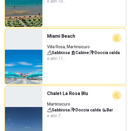
e altri 10…
Miami Beach
Villa Rosa, Martinsicuro
Sabbiosa
·
Cabine
·
Doccia calda
·
e altri 11…
Chalet La Rosa Blu
Martinsicuro
Sabbiosa
·
Doccia calda
·
Bar
·
e altri 7…