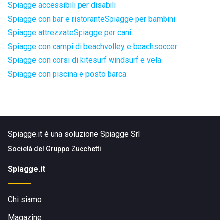
Spiagge accessibili per disabili
Spiagge con bar e ristorante
Spiagge per bambini
Spiagge attrezzate
Spiagge per cani
Spiagge con campi di beachvolley e beachsoccer
Spiagge con corsi di kitesurf windsurf e vela
Spiagge con piscina e posto barca
Spiagge.it è una soluzione Spiagge Srl
Società del
Gruppo Zucchetti
Spiagge.it
Chi siamo
Magazine