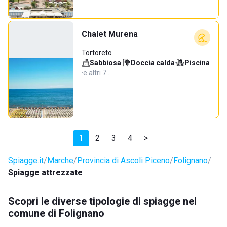
Chalet Murena
Tortoreto
Sabbiosa
·
Doccia calda
·
Piscina
·
e altri 7…
1
2
3
4
>
Spiagge.it
Marche
Provincia di Ascoli Piceno
Folignano
Spiagge attrezzate
Scopri le diverse tipologie di spiagge nel
comune di Folignano