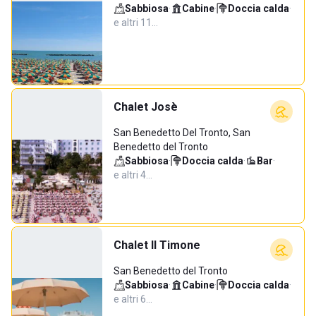
Sabbiosa
·
Cabine
·
Doccia calda
·
e altri 11…
Chalet Josè
San Benedetto Del Tronto, San
Benedetto del Tronto
Sabbiosa
·
Doccia calda
·
Bar
·
e altri 4…
Chalet Il Timone
San Benedetto del Tronto
Sabbiosa
·
Cabine
·
Doccia calda
·
e altri 6…